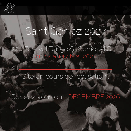
5
Saint Geniez 2027
22e Festival Tango St Geniez d'Olt
·
du 12 au 17 Mai 2027
Site en cours de réalisation...
Rendez-vous en
DÉCEMBRE 2026
·